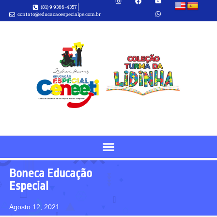
(81) 9 9366-4357
contato@educacaoespecialpe.com.br
Boneca Educação
Especial
Agosto 12, 2021