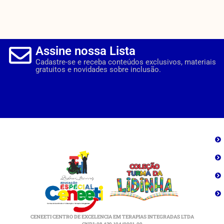
Assine nossa Lista
Cadastre-se e receba conteúdos exclusivos, materiais
gratuitos e novidades sobre inclusão.
CENEETI CENTRO DE EXCELENCIA EM TERAPIAS INTEGRADAS LTDA