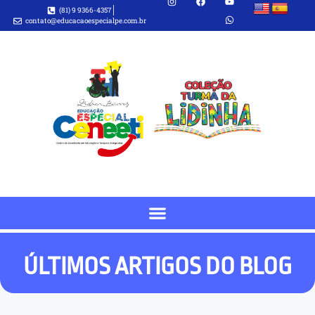
(81) 9 9366-4357
contato@educacaoespecialpe.com.br
ÚLTIMOS ARTIGOS DO BLOG