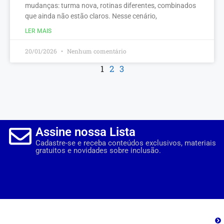
mudanças: turma nova, rotinas diferentes, combinados
que ainda não estão claros. Nesse cenário,
LER MAIS
20/01/2026
Nenhum comentário
1
2
3
Assine nossa Lista
Cadastre-se e receba conteúdos exclusivos, materiais
gratuitos e novidades sobre inclusão.