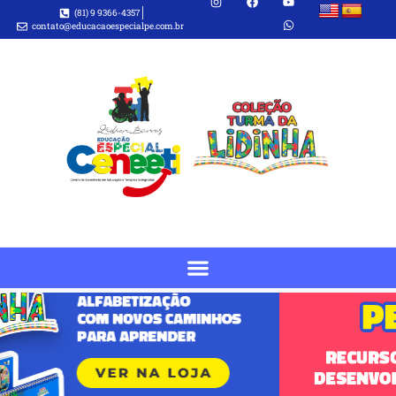
(81) 9 9366-4357
contato@educacaoespecialpe.com.br