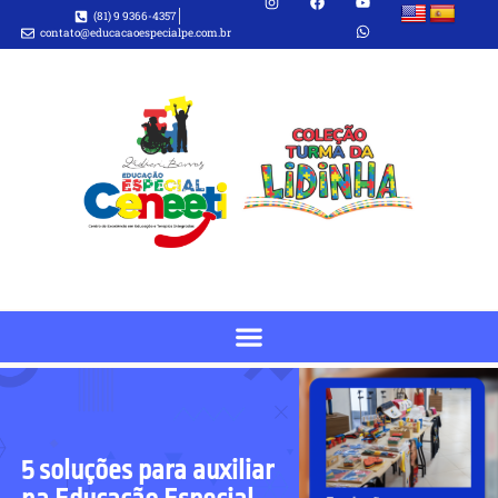
(81) 9 9366-4357
contato@educacaoespecialpe.com.br
5 soluções para auxiliar