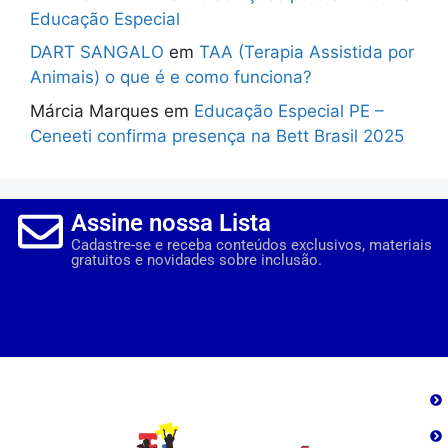
Educação Especial
DART SANGALO
em
TAA (Terapia Assistida por
Animais) o que é e como funciona?
Márcia Marques
em
Educação Especial PE –
Ceneeti confirma presença na Bett Brasil 2025
Assine nossa Lista
Cadastre-se e receba conteúdos exclusivos, materiais
gratuitos e novidades sobre inclusão.