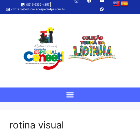
(81) 9 9366-4357
contato@educacaoespecialpe.com.br
rotina visual