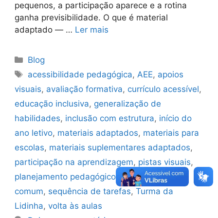
pequenos, a participação aparece e a rotina
ganha previsibilidade. O que é material
adaptado — …
Ler mais
Blog
acessibilidade pedagógica
,
AEE
,
apoios
visuais
,
avaliação formativa
,
currículo acessível
,
educação inclusiva
,
generalização de
habilidades
,
inclusão com estrutura
,
início do
ano letivo
,
materiais adaptados
,
materiais para
escolas
,
materiais suplementares adaptados
,
participação na aprendizagem
,
pistas visuais
,
planejamento pedagógico
,
rotina visual
,
sala
comum
,
sequência de tarefas
,
Turma da
Lidinha
,
volta às aulas