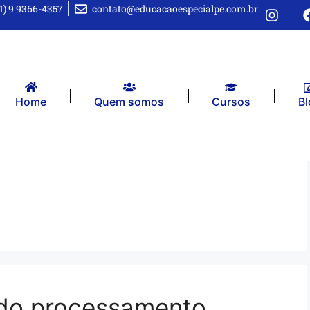
1) 9 9366-4357
contato@educacaoespecialpe.com.br
Home
Quem somos
Cursos
Bl
 do processamento