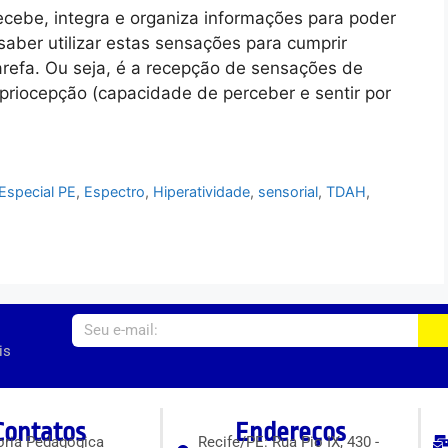
ecebe, integra e organiza informações para poder
saber utilizar estas sensações para cumprir
refa. Ou seja, é a recepção de sensações de
ropriocepção (capacidade de perceber e sentir por
Especial PE
,
Espectro
,
Hiperatividade
,
sensorial
,
TDAH
,
is
Contatos
Endereços
ria Pedagógica
Recife/PE: Rua Pio IX, 430 -