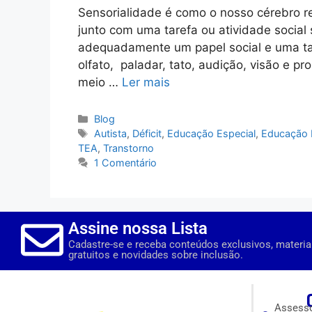
Sensorialidade é como o nosso cérebro r
junto com uma tarefa ou atividade social 
adequadamente um papel social e uma ta
olfato, paladar, tato, audição, visão e p
meio …
Ler mais
Blog
Autista
,
Déficit
,
Educação Especial
,
Educação 
TEA
,
Transtorno
1 Comentário
Assine nossa Lista
Cadastre-se e receba conteúdos exclusivos, materia
gratuitos e novidades sobre inclusão.
Assesso