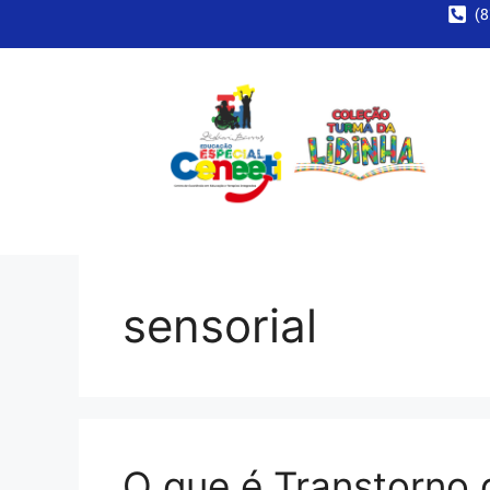
(8
sensorial
O que é Transtorno