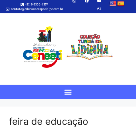
(81) 9 9366-4357
contato@educacaoespecialpe.com.br
feira de educação