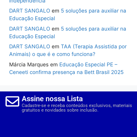
independência
DART SANGALO
em
5 soluções para auxiliar na
Educação Especial
DART SANGALO
em
5 soluções para auxiliar na
Educação Especial
DART SANGALO
em
TAA (Terapia Assistida por
Animais) o que é e como funciona?
Márcia Marques
em
Educação Especial PE –
Ceneeti confirma presença na Bett Brasil 2025
Assine nossa Lista
Cadastre-se e receba conteúdos exclusivos, materiais
gratuitos e novidades sobre inclusão.