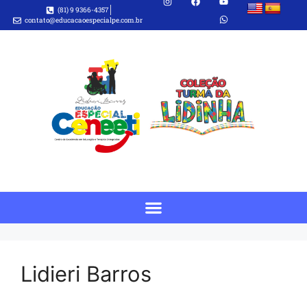
(81) 9 9366-4357
contato@educacaoespecialpe.com.br
Lidieri Barros