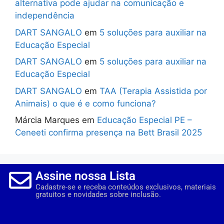
alternativa pode ajudar na comunicação e
independência
DART SANGALO
em
5 soluções para auxiliar na
Educação Especial
DART SANGALO
em
5 soluções para auxiliar na
Educação Especial
DART SANGALO
em
TAA (Terapia Assistida por
Animais) o que é e como funciona?
Márcia Marques
em
Educação Especial PE –
Ceneeti confirma presença na Bett Brasil 2025
Assine nossa Lista
Cadastre-se e receba conteúdos exclusivos, materiais
gratuitos e novidades sobre inclusão.