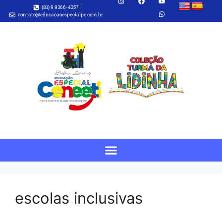
(81) 9 9366-4357
contato@educacaoespecialpe.com.br
escolas inclusivas