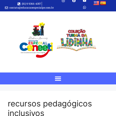
(81) 9 9366-4357
contato@educacaoespecialpe.com.br
recursos pedagógicos
inclusivos