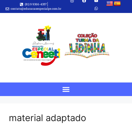
(81) 9 9366-4357
contato@educacaoespecialpe.com.br
material adaptado