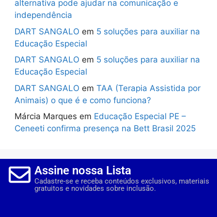
alternativa pode ajudar na comunicação e
independência
DART SANGALO
em
5 soluções para auxiliar na
Educação Especial
DART SANGALO
em
5 soluções para auxiliar na
Educação Especial
DART SANGALO
em
TAA (Terapia Assistida por
Animais) o que é e como funciona?
Márcia Marques
em
Educação Especial PE –
Ceneeti confirma presença na Bett Brasil 2025
Assine nossa Lista
Cadastre-se e receba conteúdos exclusivos, materiais
gratuitos e novidades sobre inclusão.