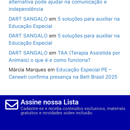
alternativa pode ajudar na comunicação e
independência
DART SANGALO
em
5 soluções para auxiliar na
Educação Especial
DART SANGALO
em
5 soluções para auxiliar na
Educação Especial
DART SANGALO
em
TAA (Terapia Assistida por
Animais) o que é e como funciona?
Márcia Marques
em
Educação Especial PE –
Ceneeti confirma presença na Bett Brasil 2025
Assine nossa Lista
Cadastre-se e receba conteúdos exclusivos, materiais
gratuitos e novidades sobre inclusão.