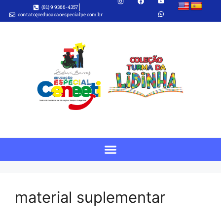
(81) 9 9366-4357
contato@educacaoespecialpe.com.br
material suplementar